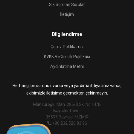
Sık Sorulan Sorular
İletişim
Bilgilendirme
Çerez Politikamız
KVKK Ve Gizlilik Politikası
Aydınlatma Metni
Herhangi bir sorunuz varsa veya yardıma ihtiyacınız varsa,
ekibimizle iletişime geçmekten çekinmeyin.
Mansuroğlu Mah. 286/3 Sk. No:14/B
Bayrakli Tower
35535 Bayraklı / İZMİR
+90 232 520 83 96