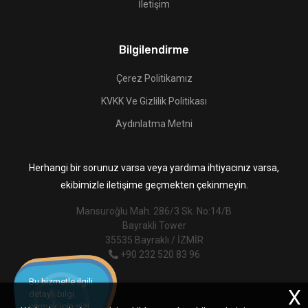
İletişim
Bilgilendirme
Çerez Politikamız
KVKK Ve Gizlilik Politikası
Aydınlatma Metni
Herhangi bir sorunuz varsa veya yardıma ihtiyacınız varsa,
ekibimizle iletişime geçmekten çekinmeyin.
Mansuroğlu Mah. 286/3 Sk. No:14/B
Bayrakli Tower
35535 Bayraklı / İZMİR
+90 232 520 83 96
Bu hizmetle ilgili
X
detaylı bilgi
vermek için sizi