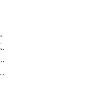
ık
at
nik
rda
çin