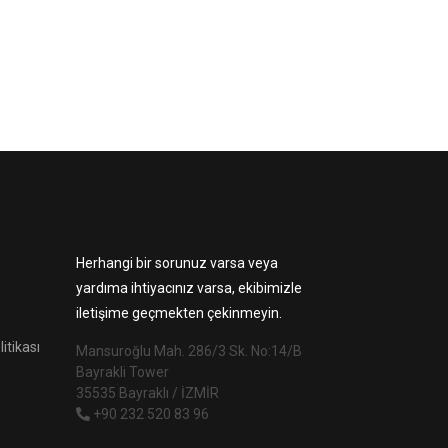
Herhangi bir sorunuz varsa veya
yardıma ihtiyacınız varsa, ekibimizle
iletişime geçmekten çekinmeyin.
litikası
Mansuroğlu Mah. 286/3 Sk. No:14/B
Bayrakli Tower
35535 Bayraklı / İZMİR
+90 232 520 83 96