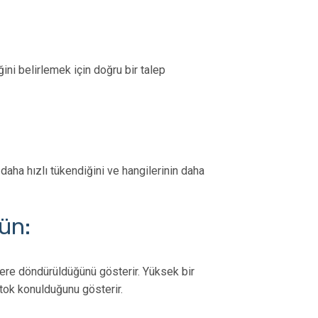
Süreçler, Faydalar
Sayım Sürec
Edilmesi Ge
ini belirlemek için doğru bir talep
n daha hızlı tükendiğini ve hangilerinin daha
ün:
kere döndürüldüğünü gösterir. Yüksek bir
stok konulduğunu gösterir.