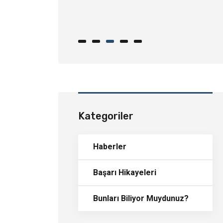
inde Dikkat
ekenler
Kategoriler
Haberler
Başarı Hikayeleri
Bunları Biliyor Muydunuz?