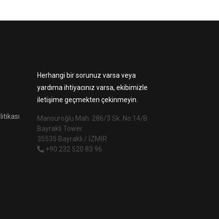
Herhangi bir sorunuz varsa veya
yardıma ihtiyacınız varsa, ekibimizle
iletişime geçmekten çekinmeyin.
litikası
Mansuroğlu Mah. 286/3 Sk. No:14/B
Bayrakli Tower
35535 Bayraklı / İZMİR
+90 232 520 83 96