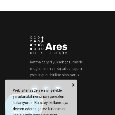
Katma değeri yüksek çözümlerle
müşterilerimizin dijital dönüşüm
yolculuğunu birlikte planlıyoruz.
X
Web sitemizden en iyi şekilde
yararlanabilmeniz için çerezleri
kullanıyoruz. Bu siteyi kullanmaya
Bu hizmetle ilgili
detaylı bilgi
devam ederek çerez kullanımını
vermek için sizi