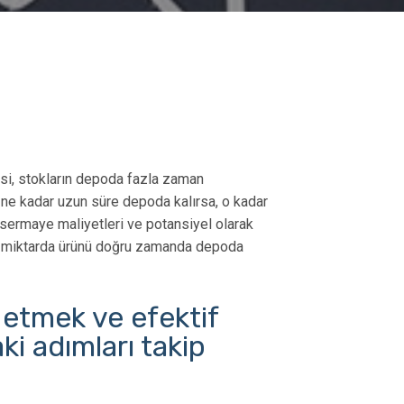
si, stokların depoda fazla zaman
 ne kadar uzun süre depoda kalırsa, o kadar
 sermaye maliyetleri ve potansiyel olarak
ğru miktarda ürünü doğru zamanda depoda
 etmek ve efektif
ki adımları takip
ariş
Malzeme Yönetimi: Tanım,
Dinamik Dep