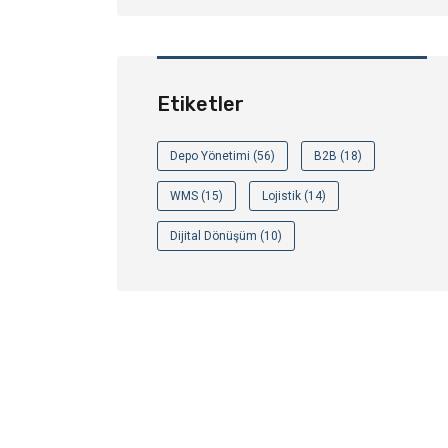
Etiketler
Depo Yönetimi (56)
B2B (18)
WMS (15)
Lojistik (14)
Dijital Dönüşüm (10)