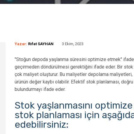
Yazar:
Rıfat SAYHAN
3 Ekim, 2023
"Stoğun depoda yaşlanma süresini optimize etmek" ifade
geçirmeden döndürülmesi gerektiğini ifade eder. Bir stok
çok maliyet oluşturur. Bu maliyetler depolama maliyetleri,
ürünün değer kaybı olabilir. Efektif stok planlaması, do
bulundurmayı ifade eder.
Stok yaşlanmasını optimize
stok planlaması için aşağıda
Depo Yönetimi Için Sip
po Yönetimi Ve Kalite
edebilirsiniz:
Toplama Algoritmaları
ntrol