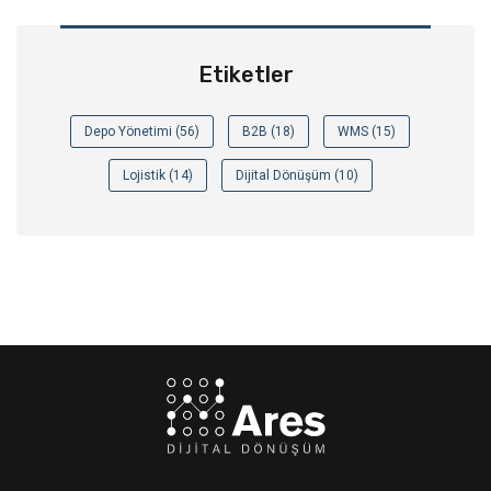
Etiketler
Depo Yönetimi (56)
B2B (18)
WMS (15)
Lojistik (14)
Dijital Dönüşüm (10)