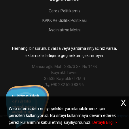
Çerez Politikamız
KVKK Ve Gizlilik Politikası
Aydınlatma Metni
Herhangi bir sorunuz varsa veya yardıma ihtiyacınız varsa,
ekibimizle iletişime geçmekten çekinmeyin.
Mansuroğlu Mah. 286/3 Sk. No:14/B
Bayrakli Tower
35535 Bayraklı / İZMİR
+90 232 520 83 96
Bu hizmetle ilgili
X
detaylı bilgi
vermek için sizi
Web sitemizden en iyi şekilde yararlanabilmeniz için
arayalım mı?
çerezleri kullanıyoruz. Bu siteyi kullanmaya devam ederek
Ares Dijital Dönüşüm Tic. Ltd. Şti. © 2026. Her Hakkı Saklıdır. | Site:
İkipixe
çerez kullanımını kabul etmiş sayılıyorsunuz.
Detaylı Bilgi >