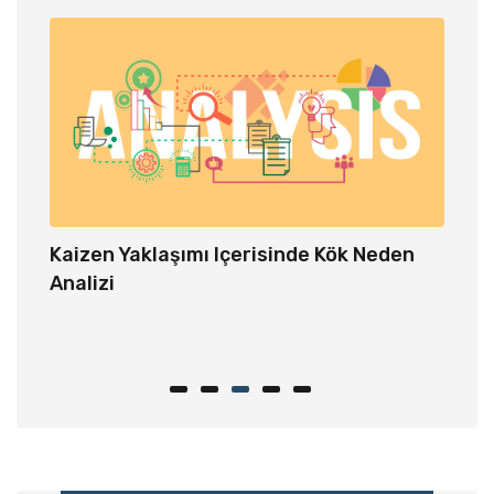
Kaizen Yaklaşımı Içerisinde Kök Neden
Depo 
Analizi
m
er