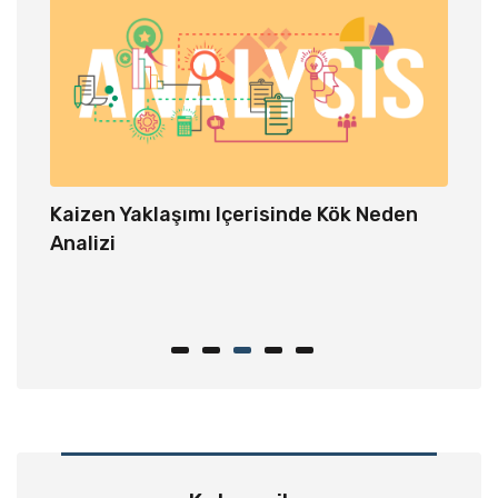
Kaizen Yaklaşımı Içerisinde Kök Neden
Depo 
Analizi
m
er