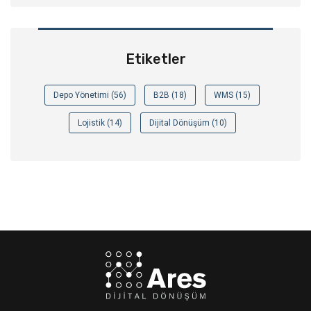
Etiketler
Depo Yönetimi (56)
B2B (18)
WMS (15)
Lojistik (14)
Dijital Dönüşüm (10)