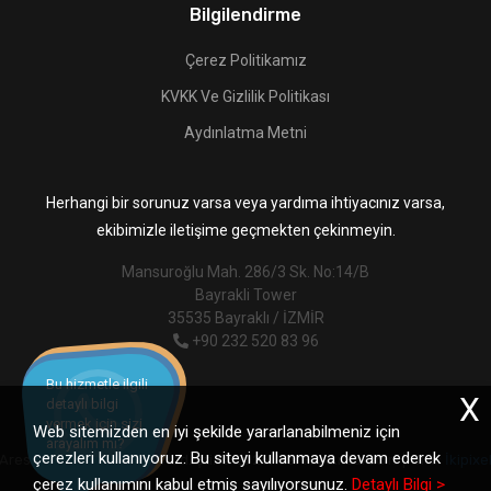
Bilgilendirme
Çerez Politikamız
KVKK Ve Gizlilik Politikası
Aydınlatma Metni
Herhangi bir sorunuz varsa veya yardıma ihtiyacınız varsa,
ekibimizle iletişime geçmekten çekinmeyin.
Mansuroğlu Mah. 286/3 Sk. No:14/B
Bayrakli Tower
35535 Bayraklı / İZMİR
+90 232 520 83 96
Bu hizmetle ilgili
X
detaylı bilgi
vermek için sizi
Web sitemizden en iyi şekilde yararlanabilmeniz için
arayalım mı?
çerezleri kullanıyoruz. Bu siteyi kullanmaya devam ederek
Ares Dijital Dönüşüm Tic. Ltd. Şti. © 2026. Her Hakkı Saklıdır. | Site:
İkipixe
çerez kullanımını kabul etmiş sayılıyorsunuz.
Detaylı Bilgi >