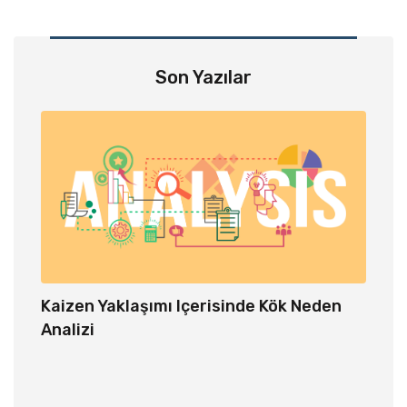
Son Yazılar
Kaizen Yaklaşımı Içerisinde Kök Neden
Depo 
Analizi
m
er