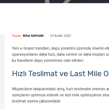
Yazar:
Rıfat SAYHAN
25 Aralık, 2023
Yeni e-ticaret trendleri, depo yönetimi üzerinde önemli etk
operasyonlarını daha hızlı, daha verimli ve daha müşteri od
bu trendlerin depo yönetimine olan etkileri:
Hızlı Teslimat ve Last Mile 
Müşterilerin taleplerindeki artış, hızlı teslimatın önemini ar
süreçlerini optimize ederek ve last mile optimization strate
Depo Yönetimi Için Sip
po Yönetimi Ve Kalite
teslimat sunma çabasındadır.
Toplama Algoritmaları
ntrol