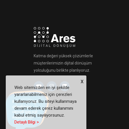
Katma değeri yüksek çözümlerle
müşterilerimizin dijital dönüşüm
yolculuğunu birlikte planlıyoruz.
X
Web sitemizden en iyi şekilde
yararlanabilmeniz için çerezleri
kullanıyoruz. Bu siteyi kullanmaya
Bu hizmetle ilgili
detaylı bilgi
devam ederek çerez kullanımını
vermek için sizi
kabul etmiş sayılıyorsunuz.
arayalım mı?
Detaylı Bilgi >