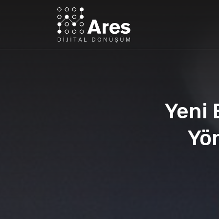
Yeni 
Yön