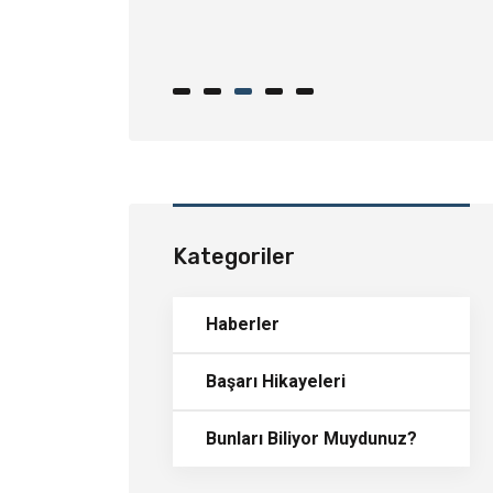
inde Dikkat
ekenler
Kategoriler
Haberler
Başarı Hikayeleri
Bunları Biliyor Muydunuz?