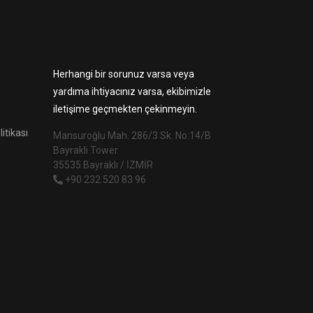
Herhangi bir sorunuz varsa veya
yardıma ihtiyacınız varsa, ekibimizle
iletişime geçmekten çekinmeyin.
litikası
Mansuroğlu Mah. 286/3 Sk. No:14/B
Bayrakli Tower
35535 Bayraklı / İZMİR
+90 232 520 83 96
l