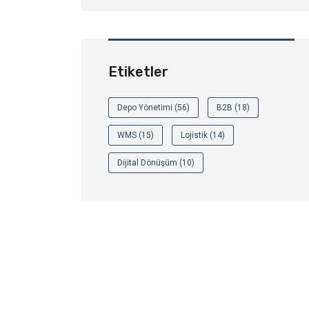
Etiketler
Depo Yönetimi (56)
B2B (18)
WMS (15)
Lojistik (14)
Dijital Dönüşüm (10)