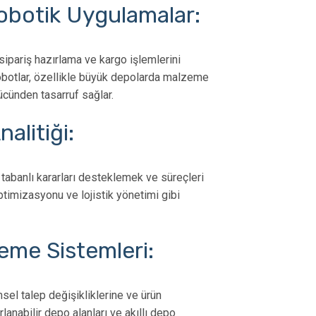
Süreçler, Faydalar
Sayım Sürec
obotik Uygulamalar:
Edilmesi Ge
ipariş hazırlama ve kargo işlemlerini
obotlar, özellikle büyük depolarda malzeme
cünden tasarruf sağlar.
alitiği:
abanlı kararları desteklemek ve süreçleri
optimizasyonu ve lojistik yönetimi gibi
me Sistemleri:
el talep değişikliklerine ve ürün
rlanabilir depo alanları ve akıllı depo