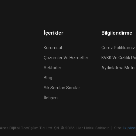
İçerikler
Bilgilendirme
Kurumsal
Çerez Politikamız
Çözümler Ve Hizmetler
KVKK Ve Gizlilik Po
Sektörler
Aydınlatma Metni
Blog
Sık Sorulan Sorular
İletişim
Ares Dijital Dönüşüm Tic. Ltd. Şti. © 2026. Her Hakkı Saklıdır. | Site:
İkipixe