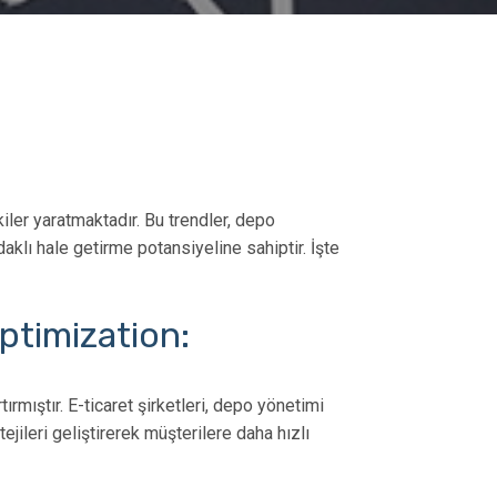
iler yaratmaktadır. Bu trendler, depo
aklı hale getirme potansiyeline sahiptir. İşte
Optimization:
tırmıştır. E-ticaret şirketleri, depo yönetimi
jileri geliştirerek müşterilere daha hızlı
ariş
Malzeme Yönetimi: Tanım,
Dinamik Dep